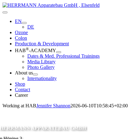
Skip
to
Toggle
content
Navigation
EN
DE
Ozone
Colon
Production & Development
®
HAB
-ACADEMY
Dates & Med. Professional Trainings
Media Library
Photo Gallery
About us
Internationality
Shop
Contact
Career
Working at HAB
Jennifer Shannon
2026-06-10T10:58:45+02:00
HERRMANN APPARATEBAU GMBH
m Höning 3