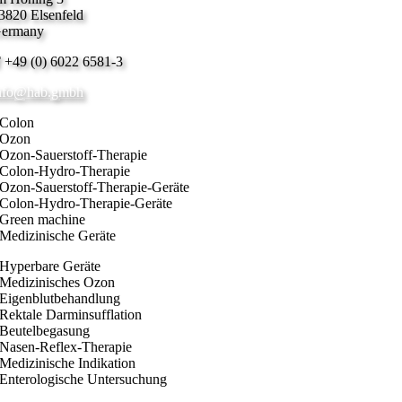
3820 Elsenfeld
ermany
T
+49 (0) 6022 6581-3
nfo@hab.gmbh
Colon
Ozon
Ozon-Sauerstoff-Therapie
Colon-Hydro-Therapie
Ozon-Sauerstoff-Therapie-Geräte
Colon-Hydro-Therapie-Geräte
Green machine
Medizinische Geräte
Hyperbare Geräte
Medizinisches Ozon
Eigenblutbehandlung
Rektale Darminsufflation
Beutelbegasung
Nasen-Reflex-Therapie
Medizinische Indikation
Enterologische Untersuchung