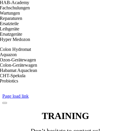
HAB-Academy
Fachschulungen
Wartungen
Reparaturen
Ersatzteile
Leihgeräte
Ersatzgeräte
Hyper Medozon
Colon Hydromat
Aquazon
Ozon-Gerätewagen
Colon-Gerätewagen
Habamat Aquaclean
CHT-Spekula
Probiotics
Impressum
|
Datenschutz
|
AGB
Page load link
TRAINING